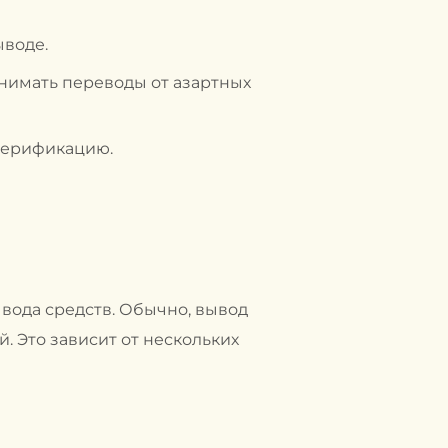
ыводе.
инимать переводы от азартных
 верификацию.
вода средств. Обычно, вывод
. Это зависит от нескольких