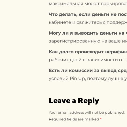
максимальная может варьировать
Что делать, если деньги не по
кабинете и свяжитесь с поддерж
Могу ли я выводить деньги на
зарегистрированную на ваше им
Как долго происходит верифик
рабочих дней в зависимости от
Есть ли комиссии за вывод сре
условий Pin Up, поэтому лучше 
Leave a Reply
Your email address will not be published.
Required fields are marked
*