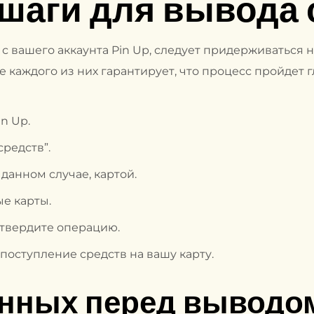
шаги для вывода 
с вашего аккаунта Pin Up, следует придерживаться 
аждого из них гарантирует, что процесс пройдет гл
n Up.
редств”.
данном случае, картой.
е карты.
дтвердите операцию.
оступление средств на вашу карту.
анных перед выводо