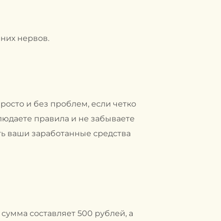
них нервов.
росто и без проблем, если четко
людаете правила и не забываете
ть ваши заработанные средства
умма составляет 500 рублей, а