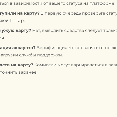
ся в зависимости от вашего статуса на платформе.
ступили на карту?
В первую очередь проверьте стату
кой Pin Up.
 чужую карту?
Нет, выводить средства следует только
я.
ация аккаунта?
Верификация может занять от неско
 загрузки службы поддержки.
дств на карту?
Комиссии могут варьироваться в зав
уточнить заранее.