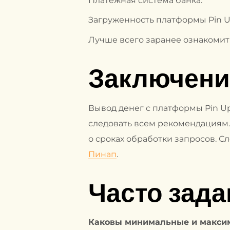
Платежная система банка.
Загруженность платформы Pin U
Лучше всего заранее ознакомит
Заключени
Вывод денег с платформы Pin Up
следовать всем рекомендациям.
о сроках обработки запросов. С
Пинап
.
Часто зад
Каковы минимальные и макси