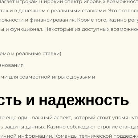
лагает игрокам широкий спектр игровых возможност
так и в денежном с реальными ставками. Это позвол
ложности и финансирования. Кроме того, казино рег
ы и функционал. Некоторые из доступных возможно
мо и реальные ставки)
внования
ми для совместной игры с друзьями
сть и надежность
то еще один важный аспект, который стоит упомянуть
ь защиты данных. Казино соблюдают строгие стандар
личной информации. Команды технической поддержк