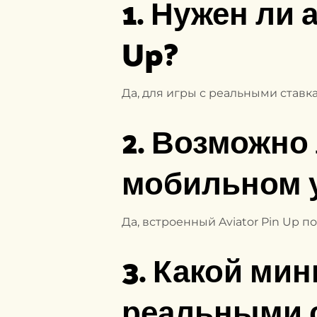
1. Нужен ли 
Up?
Да, для игры с реальными ставк
2. Возможно 
мобильном 
Да, встроенный Aviator Pin Up п
3. Какой ми
реальными 