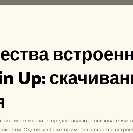
ства встроен
in Up: скачиван
я
айн-игры и казино предоставляют пользователям в
ожений. Одним из таких примеров является встроенн