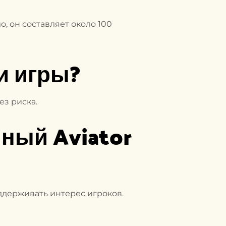
, он составляет около 100
и игры?
ез риска.
нный Aviator
ддерживать интерес игроков.