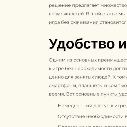
решение предлагает множество 
возможностей. В этой статье мы
игра без скачивания становится
Удобство 
Одним из основных преимуществ 
к игре без необходимости долги
ценно для занятых людей. К том
смартфоны, планшеты и компьют
время. Вот основные пункты удо
Немедленный доступ к игре
Отсутствие необходимости в