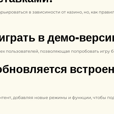
ироваться в зависимости от казино, но, как правило
 играть в демо-верси
сех пользователей, позволяющая попробовать игру б
 обновляется встрое
нтент, добавляя новые режимы и функции, чтобы по