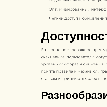
Поддержка на всех платфор
Оптимизированный интерфе
Легкий доступ к обновлени
Доступност
Еще одно немаловажное преимуще
скачивание, пользователи могут
уровень комфорта и снижения р
понять правила и механику игры
ставкам и принимать более вз
Разнообрази