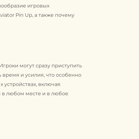
нообразие игровых
ator Pin Up, а также почему
 Игроки могут сразу приступить
 время и усилия, что особенно
х устройствах, включая
 в любом месте и в любое