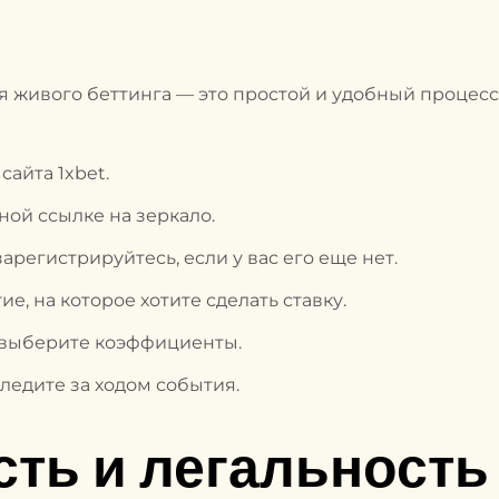
я живого беттинга — это простой и удобный процесс.
сайта 1xbet.
ой ссылке на зеркало.
арегистрируйтесь, если у вас его еще нет.
, на которое хотите сделать ставку.
 выберите коэффициенты.
ледите за ходом события.
ть и легальность