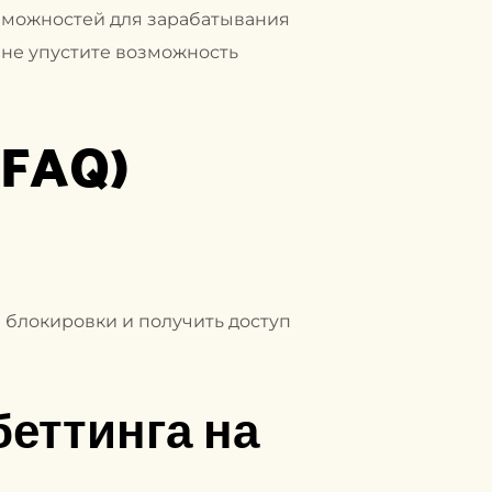
возможностей для зарабатывания
 не упустите возможность
(FAQ)
и блокировки и получить доступ
беттинга на