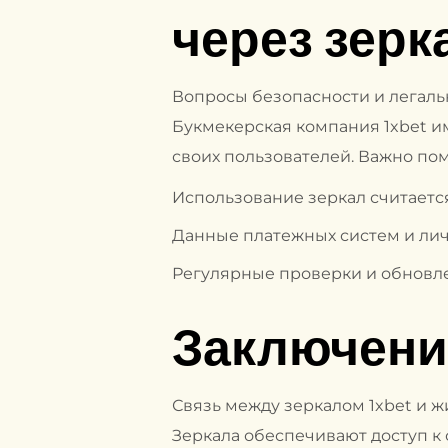
через зерк
Вопросы безопасности и легальн
Букмекерская компания 1xbet и
своих пользователей. Важно помн
Использование зеркал считаетс
Данные платежных систем и ли
Регулярные проверки и обновле
Заключени
Связь между зеркалом 1xbet и 
Зеркала обеспечивают доступ к