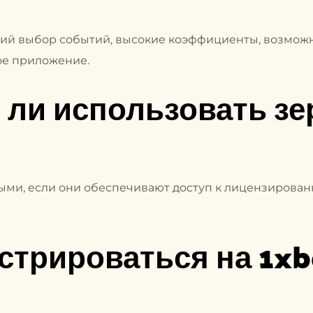
й выбор событий, высокие коэффициенты, возможн
ое приложение.
о ли использовать зе
ными, если они обеспечивают доступ к лицензирова
истрироваться на 1xb