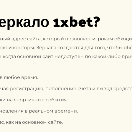
зеркало 1xbet?
вный адрес сайта, который позволяет игрокам обходи
кой конторы. Зеркала создаются для того, чтобы о
же когда основной сайт недоступен по какой-либо пр
 в любое время.
чая регистрацию, пополнение счета и вывод средств
ки на спортивные события.
новления в реальном времени.
, как на основном сайте.