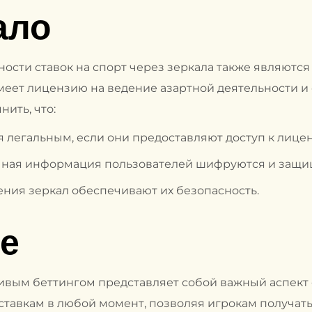
ало
ости ставок на спорт через зеркала также являютс
меет лицензию на ведение азартной деятельности и
ить, что:
я легальным, если они предоставляют доступ к лице
чная информация пользователей шифруются и защи
ния зеркал обеспечивают их безопасность.
е
живым беттингом представляет собой важный аспект
 ставкам в любой момент, позволяя игрокам получат