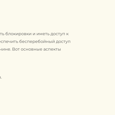
ть блокировки и иметь доступ к
беспечить бесперебойный доступ
ичине. Вот основные аспекты
.