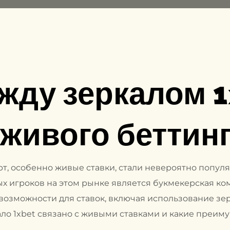
жду зеркалом 1
живого беттин
орт, особенно живые ставки, стали невероятно попу
х игроков на этом рынке является букмекерская ком
озможности для ставок, включая использование зерк
ало 1xbet связано с живыми ставками и какие преим