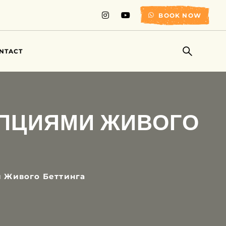
BOOK NOW
NTACT
ОПЦИЯМИ ЖИВОГО
и Живого Беттинга