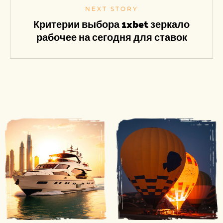
NEXT STORY
Критерии выбора 1xbet зеркало
рабочее на сегодня для ставок