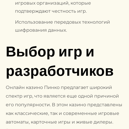
игровых организаций, которые
подтверждают честность игр.
Использование передовых технологий
шифрования данных.
Выбор игр и
разработчиков
Онлайн казино Пинко предлагает широкий
спектр игр, что является еще одной причиной
его популярности. В этом казино представлены
как классические, так и современные игровые
автоматы, карточные игры и живые дилеры.