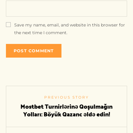
Save my name, email, and website in this browser for
the next time I comment.
PREVIOUS STORY
Mostbet Turnirlərinə Qoşulmağın
Yolları: Böyük Qazanc əldə edin!