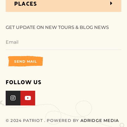
PLACES
GET UPDATE ON NEW TOURS & BLOG NEWS
SEND MAIL
FOLLOW US
© 2024 PATRIOT . POWERED BY
ADRIDGE MEDIA