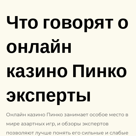
Что говорят о
онлайн
казино Пинко
эксперты
Онлайн казино Пинко занимает особое место в
мире азартных игр, и обзоры экспертов
позволяют лучше понять его сильные и слабые