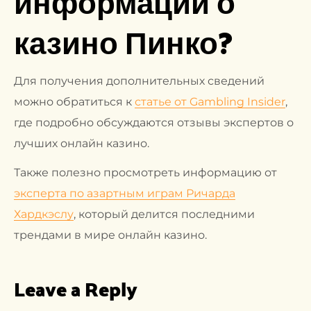
информации о
казино Пинко?
Для получения дополнительных сведений
можно обратиться к
статье от Gambling Insider
,
где подробно обсуждаются отзывы экспертов о
лучших онлайн казино.
Также полезно просмотреть информацию от
эксперта по азартным играм Ричарда
Хардкэслу
, который делится последними
трендами в мире онлайн казино.
Leave a Reply