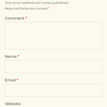
Your email address will not be published.
Required fields are marked
*
Comment
*
Name
*
Email
*
Website