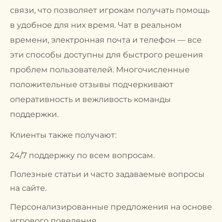
связи, что позволяет игрокам получать помощь
в удобное для них время. Чат в реальном
времени, электронная почта и телефон — все
эти способы доступны для быстрого решения
проблем пользователей. Многочисленные
положительные отзывы подчеркивают
оперативность и вежливость команды
поддержки.
Клиенты также получают:
24/7 поддержку по всем вопросам.
Полезные статьи и часто задаваемые вопросы
на сайте.
Персонализированные предложения на основе
игрового поведения.