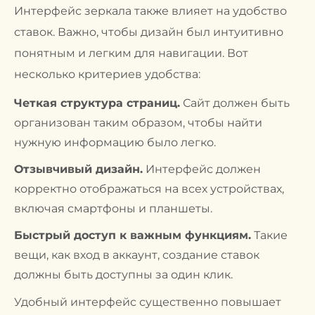
Интерфейс зеркала также влияет на удобство
ставок. Важно, чтобы дизайн был интуитивно
понятным и легким для навигации. Вот
несколько критериев удобства:
Четкая структура страниц.
Сайт должен быть
организован таким образом, чтобы найти
нужную информацию было легко.
Отзывчивый дизайн.
Интерфейс должен
корректно отображаться на всех устройствах,
включая смартфоны и планшеты.
Быстрый доступ к важным функциям.
Такие
вещи, как вход в аккаунт, создание ставок
должны быть доступны за один клик.
Удобный интерфейс существенно повышает