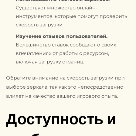
Существует множество онлайн-
инструментов, которые помогут проверить
скорость загрузки.
Изучение отзывов пользователей.
Большинство ставок сообщают о своих
впечатлениях от работы с ресурсом,
включая загрузку страниц.
Обратите внимание на скорость загрузки при
выборе зеркала, так как это непосредственно
влияет на качество вашего игрового опыта.
Доступность и