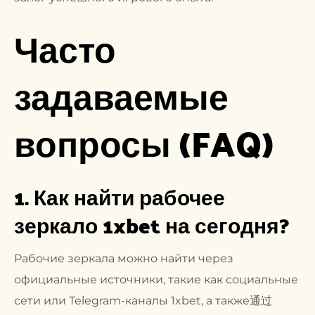
Часто
задаваемые
вопросы (FAQ)
1. Как найти рабочее
зеркало 1xbet на сегодня?
Рабочие зеркала можно найти через
официальные источники, такие как социальные
сети или Telegram-каналы 1xbet, а также通过