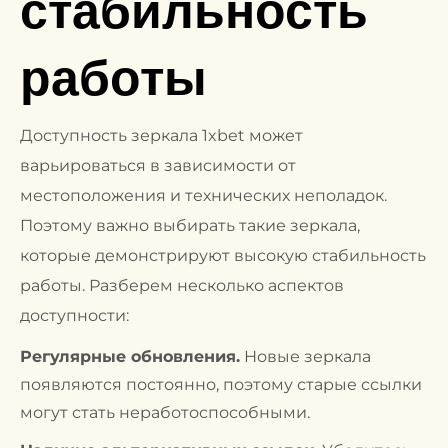
стабильность
работы
Доступность зеркала 1xbet может
варьироваться в зависимости от
местоположения и технических неполадок.
Поэтому важно выбирать такие зеркала,
которые демонстрируют высокую стабильность
работы. Разберем несколько аспектов
доступности:
Регулярные обновления.
Новые зеркала
появляются постоянно, поэтому старые ссылки
могут стать неработоспособными.