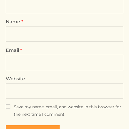
Name
*
Email
*
Website
Save my name, email, and website in this browser for
the next time I comment.