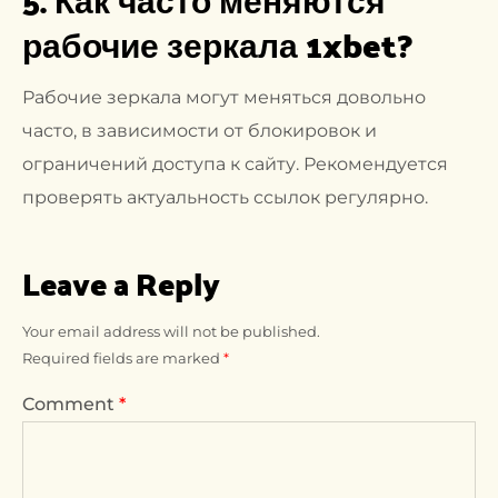
5. Как часто меняются
рабочие зеркала 1xbet?
Рабочие зеркала могут меняться довольно
часто, в зависимости от блокировок и
ограничений доступа к сайту. Рекомендуется
проверять актуальность ссылок регулярно.
Leave a Reply
Your email address will not be published.
Required fields are marked
*
Comment
*