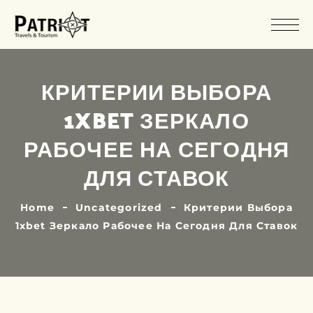
КРИТЕРИИ ВЫБОРА
1XBET ЗЕРКАЛО
РАБОЧЕЕ НА СЕГОДНЯ
ДЛЯ СТАВОК
Home
Uncategorized
Критерии Выбора
1xbet Зеркало Рабочее На Сегодня Для Ставок