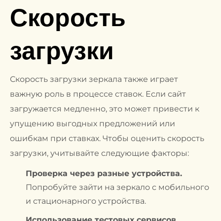
Скорость
загрузки
Скорость загрузки зеркала также играет
важную роль в процессе ставок. Если сайт
загружается медленно, это может привести к
упущению выгодных предложений или
ошибкам при ставках. Чтобы оценить скорость
загрузки, учитывайте следующие факторы:
Проверка через разные устройства.
Попробуйте зайти на зеркало с мобильного
и стационарного устройства.
Использование тестовых сервисов.