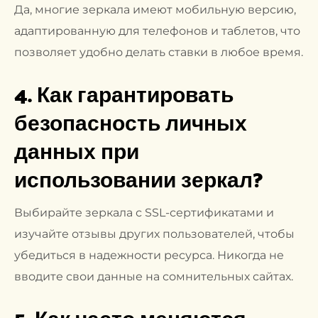
Да, многие зеркала имеют мобильную версию,
адаптированную для телефонов и таблетов, что
позволяет удобно делать ставки в любое время.
4. Как гарантировать
безопасность личных
данных при
использовании зеркал?
Выбирайте зеркала с SSL-сертификатами и
изучайте отзывы других пользователей, чтобы
убедиться в надежности ресурса. Никогда не
вводите свои данные на сомнительных сайтах.