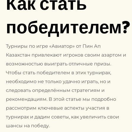
Как стать
победителем?
Турниры по игре «Авиатор» от Пин Ап
Казахстан привлекают игроков своим азартом и
возможностью выиграть отличные призы.
Чтобы стать победителем в этих турнирах,
необходимо не только удачно играть, но и
следовать определённым стратегиям и
рекомендациям. В этой статье мы подробно
рассмотрим ключевые аспекты участия в
турнирах и дадим советы, как увеличить свои
шансы на победу.