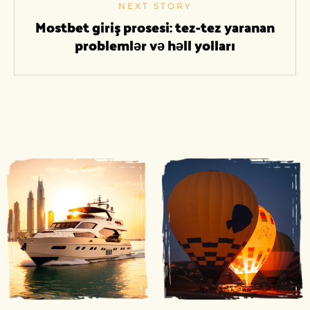
NEXT STORY
Mostbet giriş prosesi: tez-tez yaranan
problemlər və həll yolları