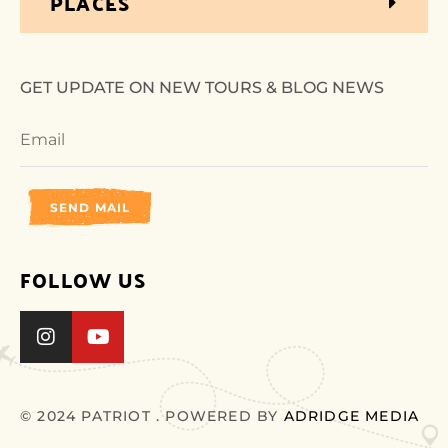
PLACES
GET UPDATE ON NEW TOURS & BLOG NEWS
SEND MAIL
FOLLOW US
© 2024 PATRIOT . POWERED BY
ADRIDGE MEDIA