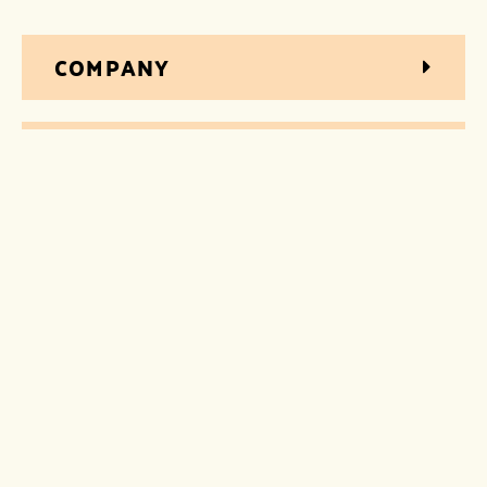
COMPANY
SUPPORT
PLACES
GET UPDATE ON NEW TOURS & BLOG NEWS
SEND MAIL