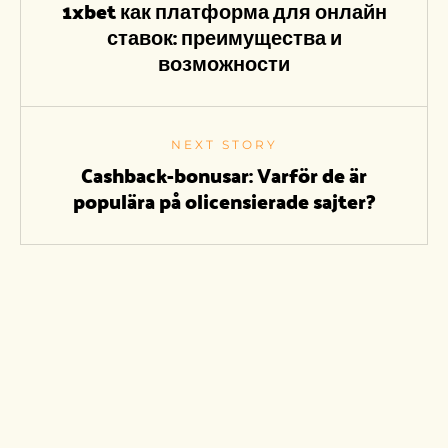
1xbet как платформа для онлайн
ставок: преимущества и
возможности
NEXT STORY
Cashback-bonusar: Varför de är
populära på olicensierade sajter?