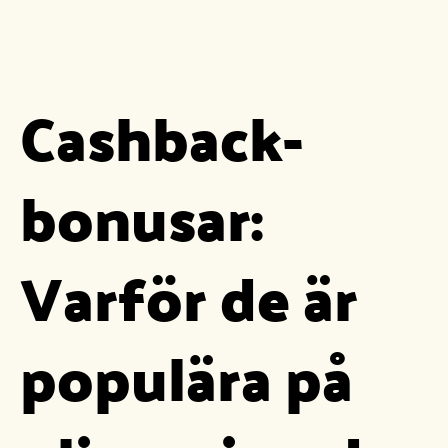
Cashback-
bonusar:
Varför de är
populära på