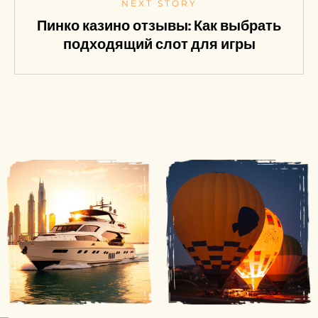
NEXT STORY
Пинко казино отзывы: Как выбрать
подходящий слот для игры