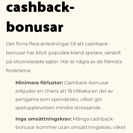
cashback-
bonusar
Det finns flera anledningar till att cashback-
bonusar har blivit populära bland spelare, särskilt
på olicensierade sajter. Här är några av de främsta
fördelarna:
Minimera förluster:
Cashback-bonusar
erbjuder en chans att få tillbaka en del av
pengarna som spenderats, vilket gör
spelupplevelsen mindre stressande.
Inga omsättningskrav:
Många cashback-
bonusar kommer utan omsättningskrav, vilket