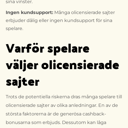
sina vinster.
Ingen kundsupport:
Många olicensierade sajter
erbjuder dålig eller ingen kundsupport för sina
spelare.
Varför spelare
väljer olicensierade
sajter
Trots de potentiella riskerna dras många spelare till
olicensierade sajter av olika anledningar. En av de
största faktorerna är de generösa cashback-
bonusarna som erbjuds. Dessutom kan låga