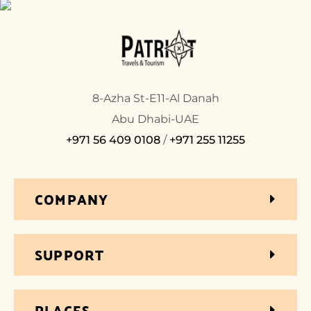
8-Azha St-E11-Al Danah
Abu Dhabi-UAE
+971 56 409 0108
/
+971 255 11255
COMPANY
SUPPORT
PLACES