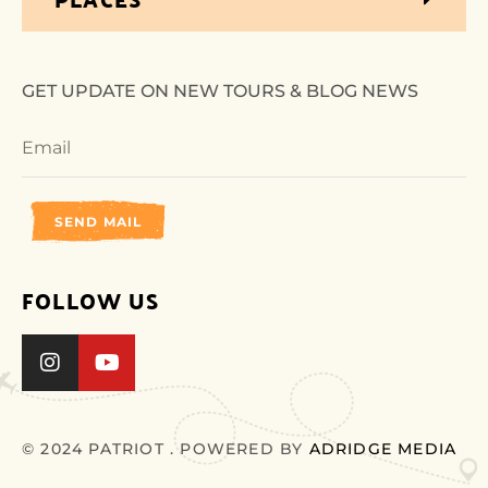
GET UPDATE ON NEW TOURS & BLOG NEWS
SEND MAIL
FOLLOW US
© 2024 PATRIOT . POWERED BY
ADRIDGE MEDIA