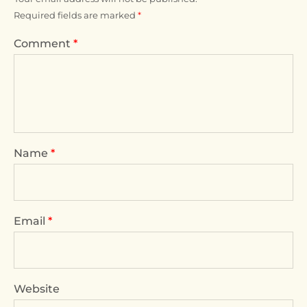
Required fields are marked
*
Comment
*
Name
*
Email
*
Website