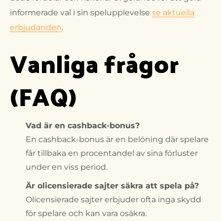
informerade val i sin spelupplevelse
se aktuella
erbjudanden
.
Vanliga frågor
(FAQ)
Vad är en cashback-bonus?
En cashback-bonus är en belöning där spelare
får tillbaka en procentandel av sina förluster
under en viss period.
Är olicensierade sajter säkra att spela på?
Olicensierade sajter erbjuder ofta inga skydd
för spelare och kan vara osäkra.