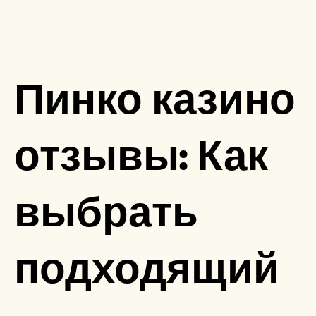
Пинко казино
отзывы: Как
выбрать
подходящий