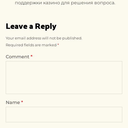
поддержки казино для решения вопроса.
Leave a Reply
Your email address will not be published.
Required fields are marked
*
Comment
*
Name
*