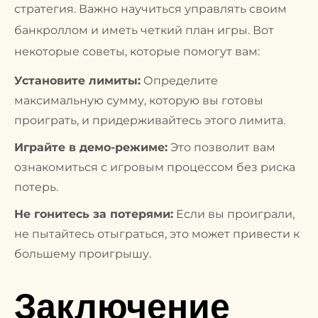
стратегия. Важно научиться управлять своим
банкроллом и иметь четкий план игры. Вот
некоторые советы, которые помогут вам:
Установите лимиты:
Определите
максимальную сумму, которую вы готовы
проиграть, и придерживайтесь этого лимита.
Играйте в демо-режиме:
Это позволит вам
ознакомиться с игровым процессом без риска
потерь.
Не гонитесь за потерями:
Если вы проиграли,
не пытайтесь отыграться, это может привести к
большему проигрышу.
Заключение