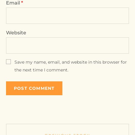
Email
*
Website
Save my name, email, and website in this browser for
the next time I comment.