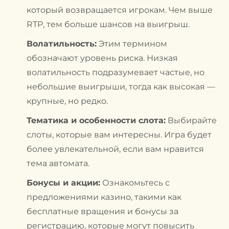
который возвращается игрокам. Чем выше
RTP, тем больше шансов на выигрыш.
Волатильность:
Этим термином
обозначают уровень риска. Низкая
волатильность подразумевает частые, но
небольшие выигрыши, тогда как высокая —
крупные, но редко.
Тематика и особенности слота:
Выбирайте
слоты, которые вам интересны. Игра будет
более увлекательной, если вам нравится
тема автомата.
Бонусы и акции:
Ознакомьтесь с
предложениями казино, такими как
бесплатные вращения и бонусы за
регистрацию, которые могут повысить