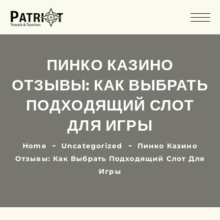
ПИНКО КАЗИНО
ОТЗЫВЫ: КАК ВЫБРАТЬ
ПОДХОДЯЩИЙ СЛОТ
ДЛЯ ИГРЫ
Home
Uncategorized
Пинко Казино
Отзывы: Как Выбрать Подходящий Слот Для
Игры