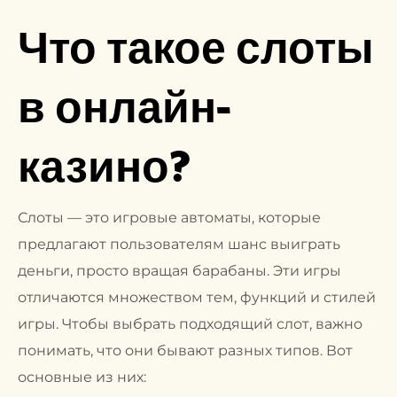
Что такое слоты
в онлайн-
казино?
Слоты — это игровые автоматы, которые
предлагают пользователям шанс выиграть
деньги, просто вращая барабаны. Эти игры
отличаются множеством тем, функций и стилей
игры. Чтобы выбрать подходящий слот, важно
понимать, что они бывают разных типов. Вот
основные из них: