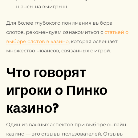
шансы на выигрыш.
Для более глубокого понимания выбора
слотов, рекомендуем ознакомиться с
статьей о
выборе слотов в казино
, которая освещает
множество нюансов, связанных с игрой.
Что говорят
игроки о Пинко
казино?
Один из важных аспектов при выборе онлайн-
казино — это отзывы пользователей. Отзывы