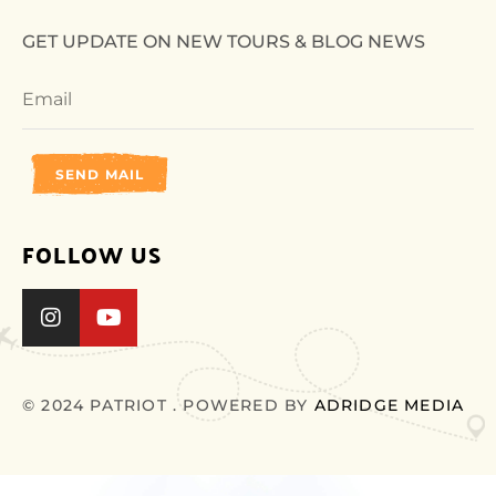
GET UPDATE ON NEW TOURS & BLOG NEWS
SEND MAIL
FOLLOW US
© 2024 PATRIOT . POWERED BY
ADRIDGE MEDIA