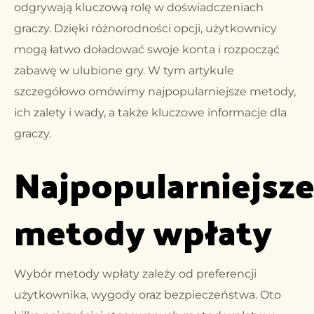
odgrywają kluczową rolę w doświadczeniach
graczy. Dzięki różnorodności opcji, użytkownicy
mogą łatwo doładować swoje konta i rozpocząć
zabawę w ulubione gry. W tym artykule
szczegółowo omówimy najpopularniejsze metody,
ich zalety i wady, a także kluczowe informacje dla
graczy.
Najpopularniejsz
metody wpłaty
Wybór metody wpłaty zależy od preferencji
użytkownika, wygody oraz bezpieczeństwa. Oto