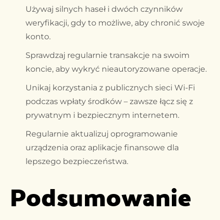
Używaj silnych haseł i dwóch czynników
weryfikacji, gdy to możliwe, aby chronić swoje
konto.
Sprawdzaj regularnie transakcje na swoim
koncie, aby wykryć nieautoryzowane operacje.
Unikaj korzystania z publicznych sieci Wi-Fi
podczas wpłaty środków – zawsze łącz się z
prywatnym i bezpiecznym internetem.
Regularnie aktualizuj oprogramowanie
urządzenia oraz aplikacje finansowe dla
lepszego bezpieczeństwa.
Podsumowanie