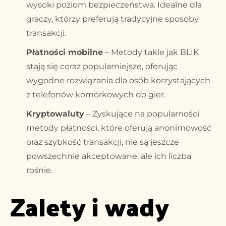
wysoki poziom bezpieczeństwa. Idealne dla
graczy, którzy preferują tradycyjne sposoby
transakcji.
Płatności mobilne
– Metody takie jak BLIK
stają się coraz popularniejsze, oferując
wygodne rozwiązania dla osób korzystających
z telefonów komórkowych do gier.
Kryptowaluty
– Zyskujące na popularności
metody płatności, które oferują anonimowość
oraz szybkość transakcji, nie są jeszcze
powszechnie akceptowane, ale ich liczba
rośnie.
Zalety i wady