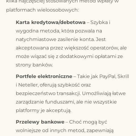
kilka najczęściej stosowanych metod wpłaty w
platformach wieloosobowych:
Karta kredytowa/debetowa
– Szybka i
wygodna metoda, która pozwala na
natychmiastowe zasilenie konta. Jest
akceptowana przez większość operatorów, ale
może wiązać się z dodatkowymi opłatami ze
strony banków.
Portfele elektroniczne
– Takie jak PayPal, Skrill
i Neteller, oferują szybkość oraz
bezpieczeństwo transakcji. Umożliwiają łatwe
zarządzanie funduszami, ale nie wszystkie
platformy je akceptują.
Przelewy bankowe
– Choć mogą być
wolniejsze od innych metod, zapewniają