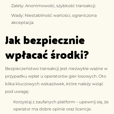
Zalety: Anonimowość, szybkość transakcji.
Wady: Niestabilność wartości, ograniczona
akceptacja.
Jak bezpiecznie
wpłacać środki?
Bezpieczeństwo transakcji jest niezwykle ważne w
przypadku wpłat u operatorów gier losowych. Oto
kilka kluczowych wskazówek, które należy wziąć
pod uwagę:
Korzystaj z zaufanych platform – upewnij się, że
operator ma dobre opinie oraz licencje.