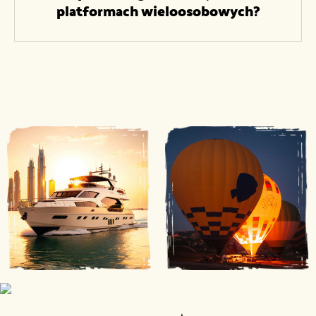
platformach wieloosobowych?