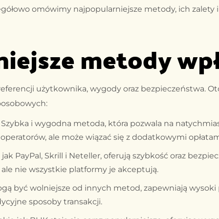
egółowo omówimy najpopularniejsze metody, ich zalety i
niejsze metody wp
eferencji użytkownika, wygody oraz bezpieczeństwa. Oto
oosobowych:
 Szybka i wygodna metoda, która pozwala na natychmiast
operatorów, ale może wiązać się z dodatkowymi opłatam
 jak PayPal, Skrill i Neteller, oferują szybkość oraz bezpi
ale nie wszystkie platformy je akceptują.
gą być wolniejsze od innych metod, zapewniają wysoki
adycyjne sposoby transakcji.