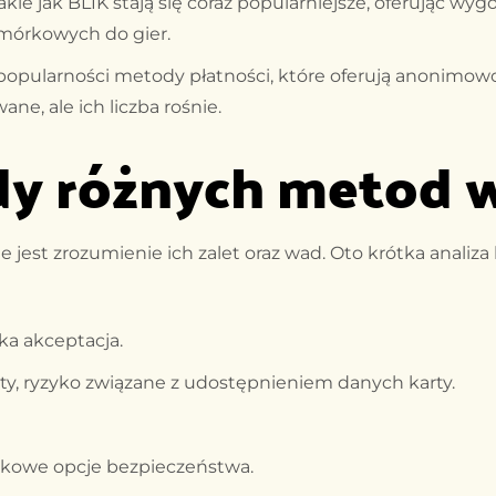
kie jak BLIK stają się coraz popularniejsze, oferując wy
omórkowych do gier.
popularności metody płatności, które oferują anonimowość
e, ale ich liczba rośnie.
ady różnych metod 
jest zrozumienie ich zalet oraz wad. Oto krótka analiz
ka akceptacja.
y, ryzyko związane z udostępnieniem danych karty.
atkowe opcje bezpieczeństwa.