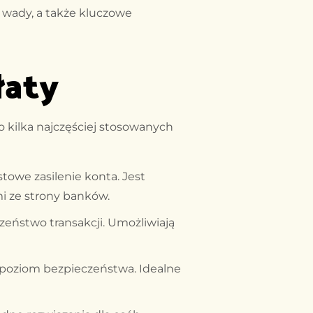
 wady, a także kluczowe
łaty
 kilka najczęściej stosowanych
owe zasilenie konta. Jest
i ze strony banków.
eczeństwo transakcji. Umożliwiają
 poziom bezpieczeństwa. Idealne