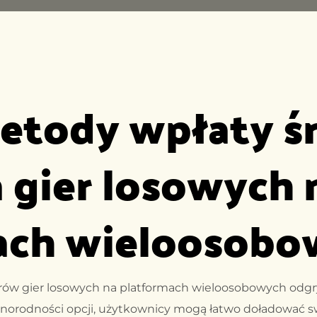
metody wpłaty 
 gier losowych 
ach wieloosobo
rów gier losowych na platformach wieloosobowych odgr
óżnorodności opcji, użytkownicy mogą łatwo doładować s