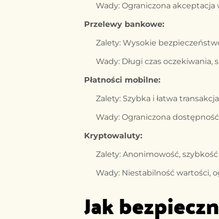
Wady: Ograniczona akceptacja 
Przelewy bankowe:
Zalety: Wysokie bezpieczeństwo,
Wady: Długi czas oczekiwania, 
Płatności mobilne:
Zalety: Szybka i łatwa transakcja
Wady: Ograniczona dostępność
Kryptowaluty:
Zalety: Anonimowość, szybkość t
Wady: Niestabilność wartości, o
Jak bezpieczn