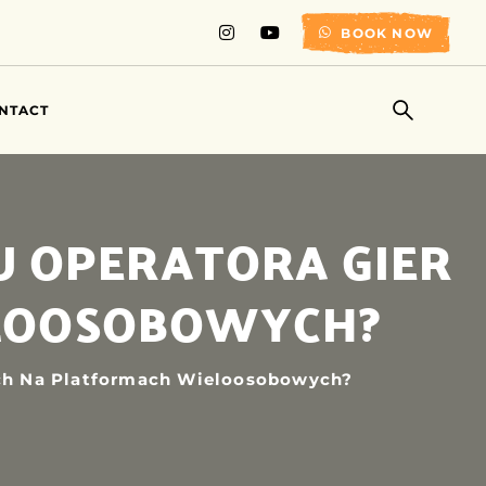
BOOK NOW
NTACT
U OPERATORA GIER
LOOSOBOWYCH?
ych Na Platformach Wieloosobowych?