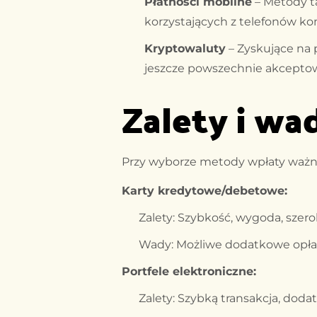
Płatności mobilne
– Metody ta
korzystających z telefonów k
Kryptowaluty
– Zyskujące na 
jeszcze powszechnie akceptowan
Zalety i w
Przy wyborze metody wpłaty ważne 
Karty kredytowe/debetowe:
Zalety: Szybkość, wygoda, szero
Wady: Możliwe dodatkowe opłat
Portfele elektroniczne:
Zalety: Szybką transakcja, dod