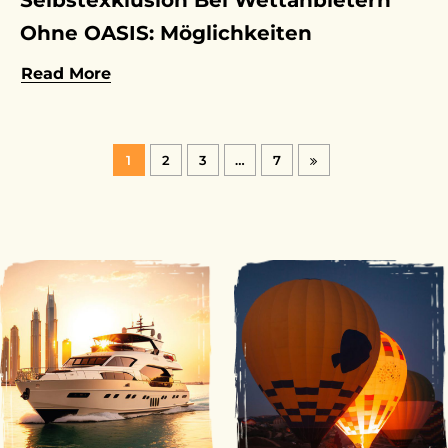
Ohne OASIS: Möglichkeiten
Read More
1
2
3
…
7