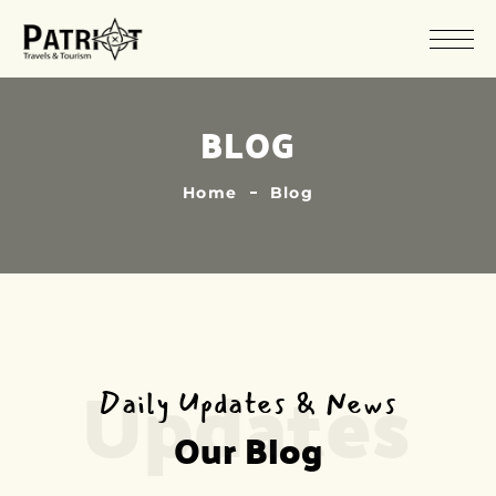
BLOG
Home
Blog
Updates
Daily Updates & News
Our Blog