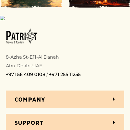
8-Azha St-E11-Al Danah
Abu Dhabi-UAE
+971 56 409 0108
/
+971 255 11255
COMPANY
SUPPORT