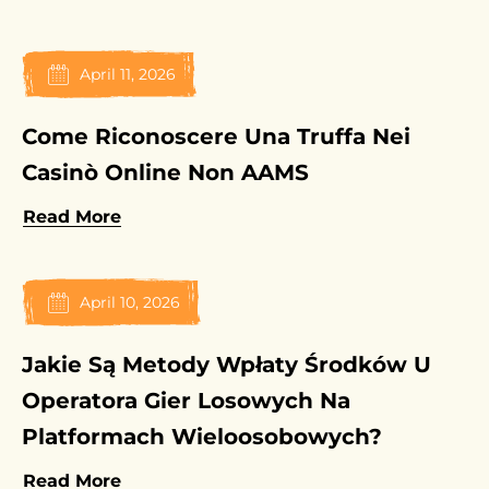
April 11, 2026
Come Riconoscere Una Truffa Nei
Casinò Online Non AAMS
Read More
April 10, 2026
Jakie Są Metody Wpłaty Środków U
Operatora Gier Losowych Na
Platformach Wieloosobowych?
Read More