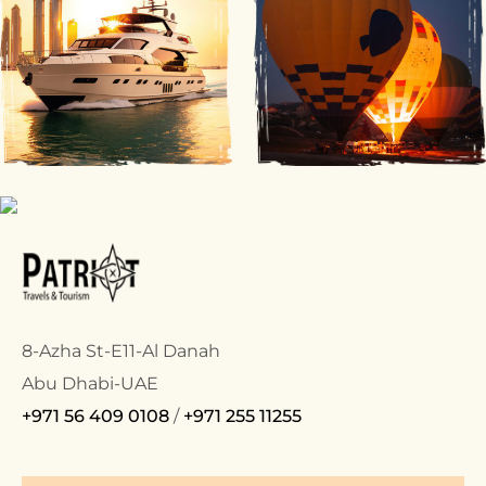
8-Azha St-E11-Al Danah
Abu Dhabi-UAE
+971 56 409 0108
/
+971 255 11255